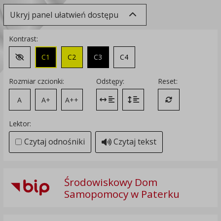
Ukryj panel ułatwień dostępu
Kontrast:
C1
C2
C3
C4
Zmień kontrast na domyślny
Rozmiar czcionki:
Odstępy:
Reset:
A
A+
A++
Zmień odstęp między literami
Zmień interlinię i margines
Przywróć ustawi
Lektor:
Czytaj odnośniki
Czytaj tekst
Środowiskowy Dom
Samopomocy w Paterku